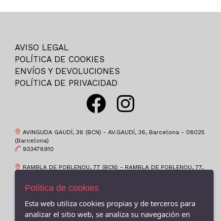
35
SKECHERS
35-
HAVAIANAS
36
BIRKENSTOCK
AVISO LEGAL
36M
EDWARD.S
POLÍTICA DE COOKIES
37
ST.GALLEN
ENVÍOS Y DEVOLUCIONES
37-
POLÍTICA DE PRIVACIDAD
CROCS
37M
OKIOS
38
COIMBRA
38M
CHAMPION
AVINGUDA GAUDÍ, 36 (BCN) - AV.GAUDÍ, 36, Barcelona - 08025
39
(Barcelona)
ATOMONE
933478910
39-
PUMA
RAMBLA DE POBLENOU, 77 (BCN) - RAMBLA DE POBLENOU, 77,
39M
BAERCHI, S.A.
Barcelona - 08005 (Barcelona)
4-6
936596293
Política de cookies
POPA
40
GARVALIN
Esta web utiliza cookies propias y de terceros para
VALÈNCIA, 419 (BCN) - C/VALENCIA, 419, Barcelona - 08013
(Barcelona)
40M
analizar el sitio web, se analiza su navegación en
KEYS
932319158