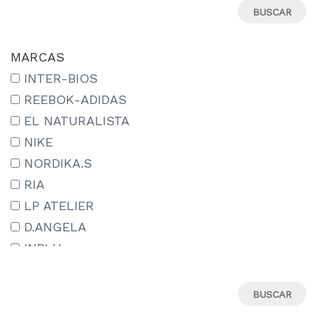
23
24
25
MARCAS
26
INTER-BIOS
27
REEBOK-ADIDAS
27-
EL NATURALISTA
28
NIKE
29
NORDIKA.S
29-
RIA
30
LP ATELIER
31
D.ANGELA
31M
INBLU
32
ADIDAS
33
TREINTAS_30
34
CAMPER