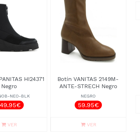
SPANITAS HI24371
Botín VANITAS 2149M-
Negro
ANTE-STRECH Negro
NOB-NEO-BLK
NEGRO
149.95€
59.95€
VER
VER