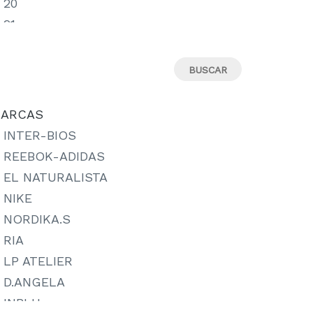
20
21
22
23
24
25
ARCAS
26
INTER-BIOS
27
REEBOK-ADIDAS
27-
EL NATURALISTA
28
NIKE
29
NORDIKA.S
29-
RIA
30
LP ATELIER
31
D.ANGELA
31M
INBLU