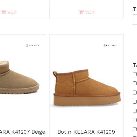
T
VER
VER
T
ARA K41207 Beige
Botín KELARA K41209