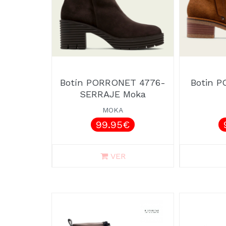
Botín PORRONET 4776-
Botin 
SERRAJE Moka
MOKA
99.95€
VER