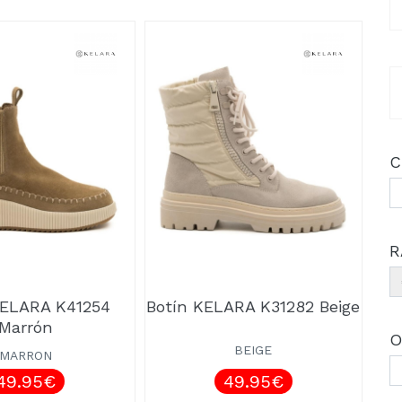
C
R
KELARA K41254
Botín KELARA K31282 Beige
Marrón
O
BEIGE
MARRON
49.95€
49.95€