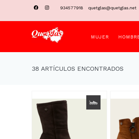
934577918
quetglas@quetglas.net
MUJER
HOMBR
38 ARTÍCULOS ENCONTRADOS