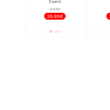
Cuero
CUERO
39.99€
VER