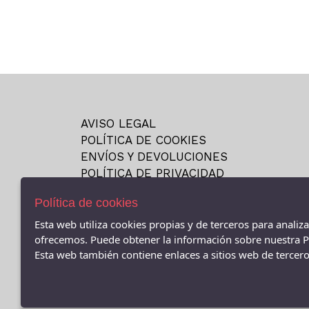
AVISO LEGAL
POLÍTICA DE COOKIES
ENVÍOS Y DEVOLUCIONES
POLÍTICA DE PRIVACIDAD
AVINGUDA GAUDÍ, 36 (BCN) - AV.GAUDÍ, 36, Barcelona
Política de cookies
08025 (Barcelona)
933478910
Esta web utiliza cookies propias y de terceros para analiz
ofrecemos. Puede obtener la información sobre nuestra Po
VALENCIA, 429 -08013- BARCELONA - C/ Valencia 429
Esta web también contiene enlaces a sitios web de terceros
Barcelona - 08013 (Barcelona)
931160095