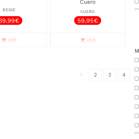
Cuero
BEIGE
CUERO
39.99€
59.95€
VER
VER
M
(current)
1
2
3
4