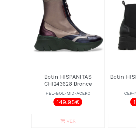
Botín HISPANITAS
Botín HI
CHI243628 Bronce
HEL-BOL-MID-ACERO
CER-
149.95€
VER