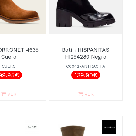
PORRONET 4635
Botín HISPANITAS
Cuero
HI254280 Negro
CUERO
C0042-ANTRACITA
99.95€
139.90€
VER
VER