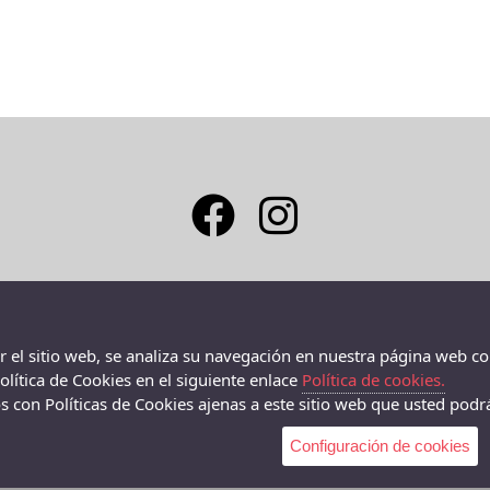
 -
RAMBLA DE POBLENOU, 77 (BCN) - RAMBLA DE
V
POBLENOU, 77, Barcelona - 08005 (Barcelona)
08
936596293
ar el sitio web, se analiza su navegación en nuestra página web co
lítica de Cookies en el siguiente enlace
Política de cookies.
,
VALÈNCIA, 391 (BCN) - C/VALENCIA, 391, Barcelona -
 con Políticas de Cookies ajenas a este sitio web que usted podrá
08013 (Barcelona)
934577918
Configuración de cookies