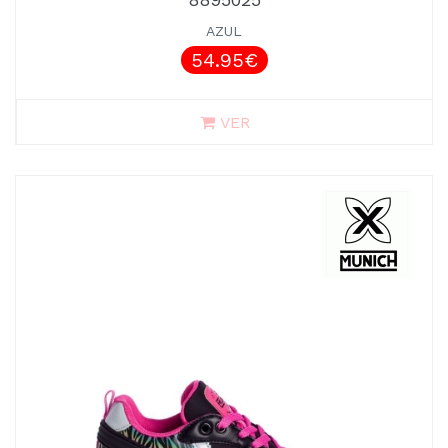
AZUL
54.95€
VER