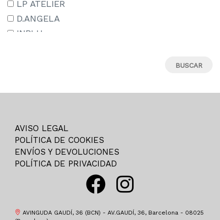
LP ATELIER
31
D.ANGELA
31M
INBLU
32
ADIDAS
33
TREINTAS_30
34
CAMPER
35
SKECHERS
35-
HAVAIANAS
36
BIRKENSTOCK
AVISO LEGAL
36M
EDWARD.S
POLÍTICA DE COOKIES
37
ST.GALLEN
ENVÍOS Y DEVOLUCIONES
37-
POLÍTICA DE PRIVACIDAD
CROCS
37M
OKIOS
38
COIMBRA
38M
CHAMPION
AVINGUDA GAUDÍ, 36 (BCN) - AV.GAUDÍ, 36, Barcelona - 08025