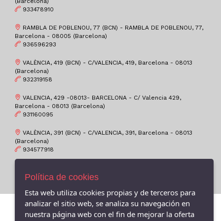
39
(Barcelona)
ATOMONE
933478910
39-
PUMA
RAMBLA DE POBLENOU, 77 (BCN) - RAMBLA DE POBLENOU, 77,
39M
BAERCHI, S.A.
Barcelona - 08005 (Barcelona)
4-6
936596293
POPA
40
GARVALIN
VALÈNCIA, 419 (BCN) - C/VALENCIA, 419, Barcelona - 08013
(Barcelona)
40M
KEYS
932319158
41
WIKERS SHOE
VALENCIA, 429 -08013- BARCELONA - C/ Valencia 429,
41-
Barcelona - 08013 (Barcelona)
VICTORIA
931160095
41M
Brasileras
42
VALÈNCIA, 391 (BCN) - C/VALENCIA, 391, Barcelona - 08013
PLUMAFLEX
(Barcelona)
43
934577918
CALLAGHAN / CAL
43-
VENUS
Política de cookies
44
VEXED
45
Esta web utiliza cookies propias y de terceros para
LEE COOPER
analizar el sitio web, se analiza su navegación en
45-
TIZIANA
nuestra página web con el fin de mejorar la oferta