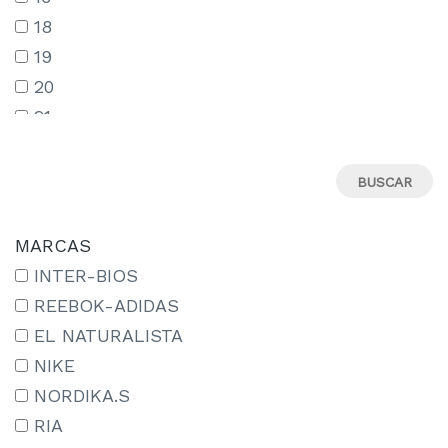
18
19
20
21
22
23
24
25
MARCAS
26
INTER-BIOS
27
REEBOK-ADIDAS
27-
EL NATURALISTA
28
NIKE
29
NORDIKA.S
29-
RIA
30