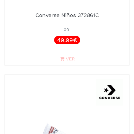
Converse Niños 372861C
001
49.99€
VER