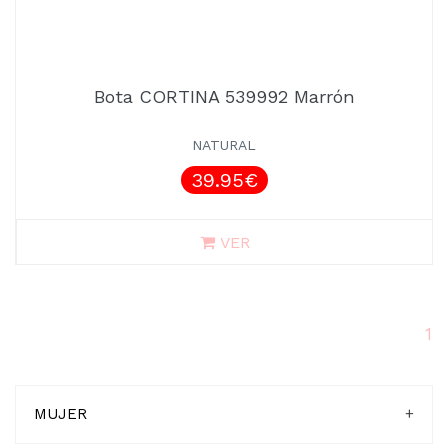
Bota CORTINA 539992 Marrón
NATURAL
39.95€
VER
(c
1
MUJER
+