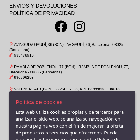
36M
EDWARD.S
ENVÍOS Y DEVOLUCIONES
37
POLÍTICA DE PRIVACIDAD
ST.GALLEN
37-
CROCS
37M
OKIOS
38
COIMBRA
AVINGUDA GAUDÍ, 36 (BCN) - AV.GAUDÍ, 36, Barcelona - 08025
38M
(Barcelona)
CHAMPION
933478910
39
ATOMONE
RAMBLA DE POBLENOU, 77 (BCN) - RAMBLA DE POBLENOU, 77,
39-
PUMA
Barcelona - 08005 (Barcelona)
39M
936596293
BAERCHI, S.A.
4-6
POPA
VALÈNCIA, 419 (BCN) - C/VALENCIA, 419, Barcelona - 08013
(Barcelona)
40
GARVALIN
932319158
Política de cookies
40M
KEYS
Esta web utiliza cookies propias y de terceros para
VALENCIA, 429 -08013- BARCELONA - C/ Valencia 429, Barcelona
41
- 08013 (Barcelona)
WIKERS SHOE
analizar el sitio web, se analiza su navegación en
931160095
41-
nuestra página web con el fin de mejorar la oferta
VICTORIA
de productos o servicios que ofrecemos. Puede
41M
VALÈNCIA, 391 (BCN) - C/VALENCIA, 391, Barcelona - 08013
Brasileras
obtener la información sobre nuestra Política de
(Barcelona)