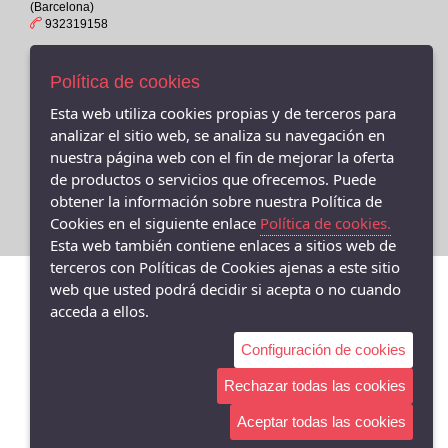
(Barcelona)
40
GARVALIN
932319158
40M
KEYS
VALENCIA, 429 -08013- BARCELONA - C/ Valencia 429, Barcelona
41
- 08013 (Barcelona)
WIKERS SHOE
Política de cookies
931160095
41-
VICTORIA
Esta web utiliza cookies propias y de terceros para
41M
VALÈNCIA, 391 (BCN) - C/VALENCIA, 391, Barcelona - 08013
analizar el sitio web, se analiza su navegación en
Brasileras
(Barcelona)
nuestra página web con el fin de mejorar la oferta
42
934577918
PLUMAFLEX
de productos o servicios que ofrecemos. Puede
43
obtener la información sobre nuestra Política de
CALLAGHAN / CAL
43-
Cookies en el siguiente enlace
Política de cookies.
VENUS
Esta web también contiene enlaces a sitios web de
44
VEXED
terceros con Políticas de Cookies ajenas a este sitio
45
web que usted podrá decidir si acepta o no cuando
LEE COOPER
acceda a ellos.
45-
TIZIANA
45M
Configuración de cookies
ZEN AIR
46
WALK EASY
Rechazar todas las cookies
47
MUNICH
Aceptar todas las cookies
47M
TAMARIS COMFORT