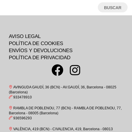
33
TREINTAS_30
34
CAMPER
35
SKECHERS
35-
HAVAIANAS
AVISO LEGAL
36
BIRKENSTOCK
POLÍTICA DE COOKIES
36M
EDWARD.S
ENVÍOS Y DEVOLUCIONES
37
POLÍTICA DE PRIVACIDAD
ST.GALLEN
37-
CROCS
37M
OKIOS
38
COIMBRA
AVINGUDA GAUDÍ, 36 (BCN) - AV.GAUDÍ, 36, Barcelona - 08025
38M
(Barcelona)
CHAMPION
933478910
39
ATOMONE
RAMBLA DE POBLENOU, 77 (BCN) - RAMBLA DE POBLENOU, 77,
39-
PUMA
Barcelona - 08005 (Barcelona)
39M
936596293
BAERCHI, S.A.
4-6
POPA
VALÈNCIA, 419 (BCN) - C/VALENCIA, 419, Barcelona - 08013