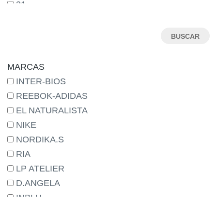
21
22
23
24
25
MARCAS
26
INTER-BIOS
27
REEBOK-ADIDAS
27-
EL NATURALISTA
28
NIKE
29
NORDIKA.S
29-
RIA
30
LP ATELIER
31
D.ANGELA
31M
INBLU
32
ADIDAS