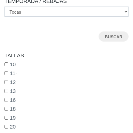
TEMPORADA / REBAJAS
TALLAS
10-
11-
12
13
16
18
19
20