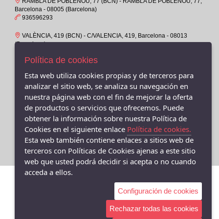
RAMBLA DE POBLENOU, 77 (BCN) - RAMBLA DE POBLENOU, 77,
39-
PUMA
Barcelona - 08005 (Barcelona)
39M
936596293
BAERCHI, S.A.
4-6
POPA
VALÈNCIA, 419 (BCN) - C/VALENCIA, 419, Barcelona - 08013
(Barcelona)
40
GARVALIN
932319158
Política de cookies
40M
KEYS
VALENCIA, 429 -08013- BARCELONA - C/ Valencia 429, Barcelona
Esta web utiliza cookies propias y de terceros para
41
- 08013 (Barcelona)
WIKERS SHOE
analizar el sitio web, se analiza su navegación en
931160095
41-
VICTORIA
nuestra página web con el fin de mejorar la oferta
41M
VALÈNCIA, 391 (BCN) - C/VALENCIA, 391, Barcelona - 08013
de productos o servicios que ofrecemos. Puede
Brasileras
(Barcelona)
obtener la información sobre nuestra Política de
42
934577918
PLUMAFLEX
Cookies en el siguiente enlace
Política de cookies.
43
CALLAGHAN / CAL
Esta web también contiene enlaces a sitios web de
43-
terceros con Políticas de Cookies ajenas a este sitio
VENUS
web que usted podrá decidir si acepta o no cuando
44
VEXED
acceda a ellos.
45
LEE COOPER
Configuración de cookies
45-
TIZIANA
45M
Rechazar todas las cookies
ZEN AIR