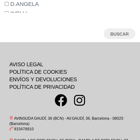
31
D.ANGELA
31M
INBLU
32
ADIDAS
33
TREINTAS_30
34
CAMPER
35
SKECHERS
35-
HAVAIANAS
AVISO LEGAL
36
BIRKENSTOCK
POLÍTICA DE COOKIES
36M
EDWARD.S
ENVÍOS Y DEVOLUCIONES
37
POLÍTICA DE PRIVACIDAD
ST.GALLEN
37-
CROCS
37M
OKIOS
38
COIMBRA
AVINGUDA GAUDÍ, 36 (BCN) - AV.GAUDÍ, 36, Barcelona - 08025
38M
(Barcelona)
CHAMPION
933478910
39
ATOMONE