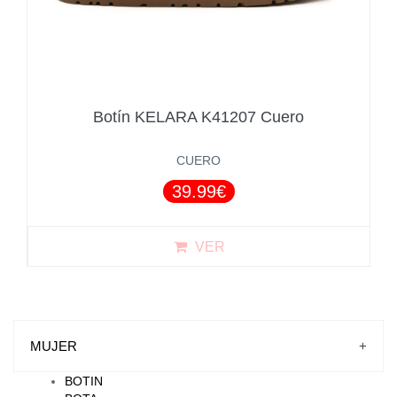
Botín KELARA K41207 Cuero
CUERO
39.99€
VER
MUJER
+
BOTIN