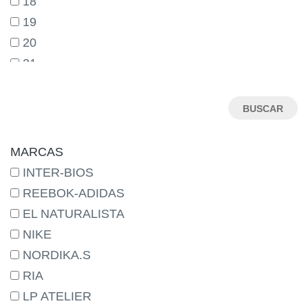
18
19
20
21
22
23
24
25
MARCAS
26
INTER-BIOS
27
REEBOK-ADIDAS
27-
EL NATURALISTA
28
NIKE
29
NORDIKA.S
29-
RIA
30
LP ATELIER