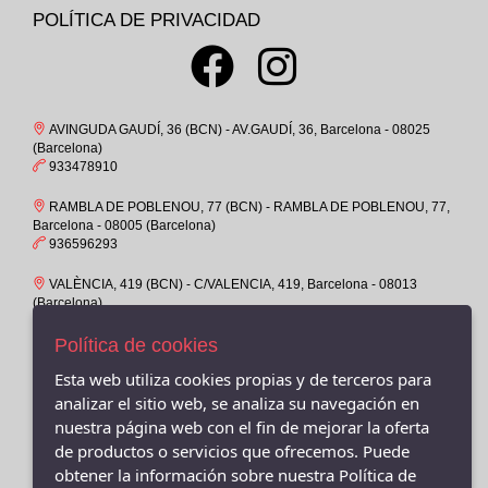
37
POLÍTICA DE PRIVACIDAD
ST.GALLEN
37-
CROCS
37M
OKIOS
38
COIMBRA
AVINGUDA GAUDÍ, 36 (BCN) - AV.GAUDÍ, 36, Barcelona - 08025
38M
(Barcelona)
CHAMPION
933478910
39
ATOMONE
RAMBLA DE POBLENOU, 77 (BCN) - RAMBLA DE POBLENOU, 77,
39-
PUMA
Barcelona - 08005 (Barcelona)
39M
936596293
BAERCHI, S.A.
4-6
POPA
VALÈNCIA, 419 (BCN) - C/VALENCIA, 419, Barcelona - 08013
(Barcelona)
40
GARVALIN
932319158
40M
Política de cookies
KEYS
VALENCIA, 429 -08013- BARCELONA - C/ Valencia 429, Barcelona
41
Esta web utiliza cookies propias y de terceros para
- 08013 (Barcelona)
WIKERS SHOE
931160095
analizar el sitio web, se analiza su navegación en
41-
VICTORIA
nuestra página web con el fin de mejorar la oferta
41M
VALÈNCIA, 391 (BCN) - C/VALENCIA, 391, Barcelona - 08013
Brasileras
de productos o servicios que ofrecemos. Puede
(Barcelona)
42
obtener la información sobre nuestra Política de
934577918
PLUMAFLEX