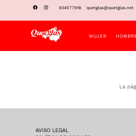
934577918
quetglas@quetglas.net
MUJER
HOMBR
La pág
AVISO LEGAL