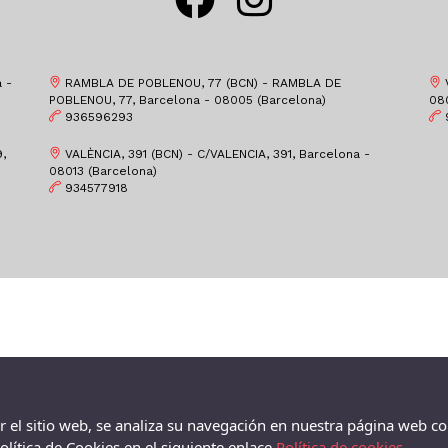
 -
RAMBLA DE POBLENOU, 77 (BCN) - RAMBLA DE
V
POBLENOU, 77, Barcelona - 08005 (Barcelona)
08
936596293
,
VALÈNCIA, 391 (BCN) - C/VALENCIA, 391, Barcelona -
08013 (Barcelona)
934577918
ar el sitio web, se analiza su navegación en nuestra página web co
lítica de Cookies en el siguiente enlace
Política de cookies.